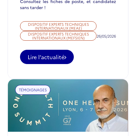
Consultez les fiches de poste, et candidatez
sans tarder !
DISPOSITIF EXPERTS TECHNIQUES
INTERNATIONAUX (MEAE)
DISPOSITIF EXPERTS TECHNIQUES
26/05/2026
INTERNATIONAUX (MEFSIEN)
Lire l’actualité
-
Appel
à
candidatures
pour
TÉMOIGNAGES
des
postes
d'ETI
à
ne
pas
manquer