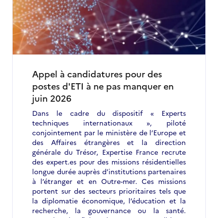
du
Sud,
l'expertise
française
au
service
de
la
Appel à candidatures pour des
coopération
postes d'ETI à ne pas manquer en
en
juin 2026
matière
d'innovation
Dans le cadre du dispositif « Experts
techniques internationaux », piloté
conjointement par le ministère de l’Europe et
des Affaires étrangères et la direction
générale du Trésor, Expertise France recrute
des expert.es pour des missions résidentielles
longue durée auprès d’institutions partenaires
à l’étranger et en Outre-mer. Ces missions
portent sur des secteurs prioritaires tels que
la diplomatie économique, l’éducation et la
recherche, la gouvernance ou la santé.