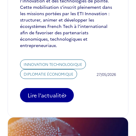
l’innovation et des technologies de pointe.
Cette mobilisation s’inscrit pleinement dans
les missions portées par les ETI Innovation :
structurer, animer et développer les
écosystèmes French Tech à l’international
afin de favoriser des partenariats
économiques, technologiques et
entrepreneuriaux.
INNOVATION TECHNOLOGIQUE
DIPLOMATIE ÉCONOMIQUE
27/05/2026
Lire l’actualité
-
Au
Japon
et
en
Corée