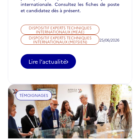
internationale. Consultez les fiches de poste
et candidatez dès à présent.
DISPOSITIF EXPERTS TECHNIQUES
INTERNATIONAUX (MEAE)
DISPOSITIF EXPERTS TECHNIQUES
25/06/2026
INTERNATIONAUX (MEFSIEN)
Lire l’actualité
-
Appel
à
candidatures
pour
TÉMOIGNAGES
des
postes
d'ETI
à
ne
pas
manquer