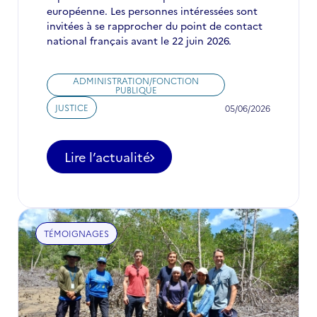
européenne. Les personnes intéressées sont
invitées à se rapprocher du point de contact
national français avant le 22 juin 2026.
ADMINISTRATION/FONCTION
PUBLIQUE
JUSTICE
05/06/2026
Lire l’actualité
-
Experts
publics
recherchés
:
TÉMOIGNAGES
la
Commission
européenne
étoffe
ses
viviers