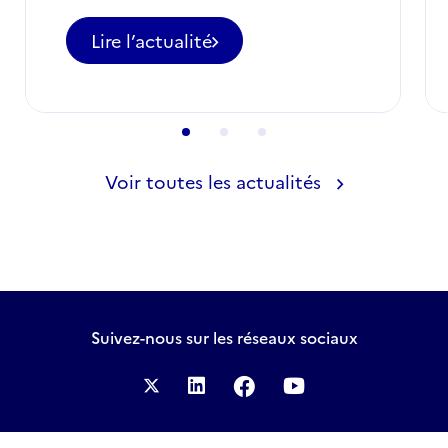
Lire l’actualité
-
SOCIEUX+
recrute
des
expert·e·s
pour
la
Voir toutes les actualités
Tunisie
Suivez-nous
sur les réseaux sociaux