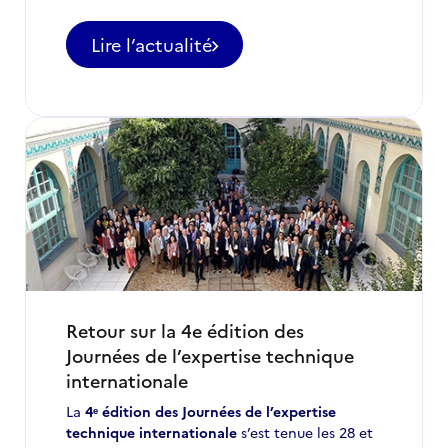
Lire l’actualité
-
Appel
à
candidatures
pour
des
postes
d'ETI
à
ne
pas
manquer
en
octobre
Retour sur la 4e édition des
2025
Journées de l’expertise technique
internationale
La
4ᵉ édition des Journées de l’expertise
technique internationale
s’est tenue les 28 et