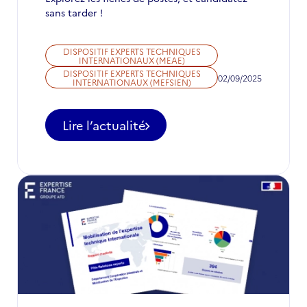
sans tarder !
DISPOSITIF EXPERTS TECHNIQUES
INTERNATIONAUX (MEAE)
DISPOSITIF EXPERTS TECHNIQUES
02/09/2025
INTERNATIONAUX (MEFSIEN)
Lire l’actualité
-
Appel
à
candidatures
pour
des
postes
d'ETI
à
ne
pas
manquer
en