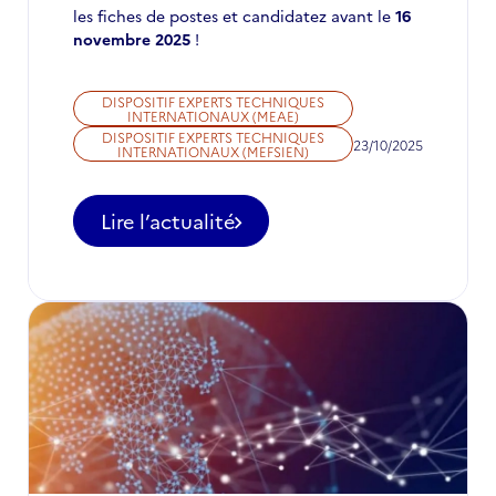
les fiches de postes et candidatez avant le
16
novembre 2025
!
DISPOSITIF EXPERTS TECHNIQUES
INTERNATIONAUX (MEAE)
DISPOSITIF EXPERTS TECHNIQUES
23/10/2025
INTERNATIONAUX (MEFSIEN)
Lire l’actualité
-
Appel
à
candidatures
pour
des
postes
d'ETI
à
ne
pas
manquer