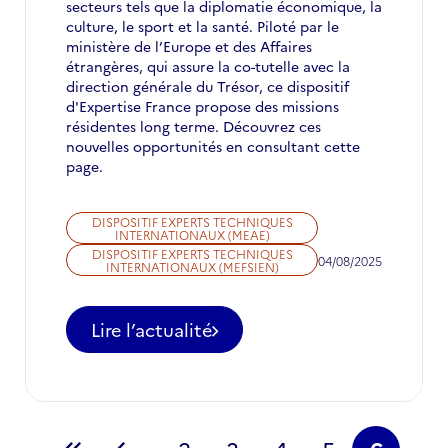
secteurs tels que la diplomatie économique, la
culture, le sport et la santé. Piloté par le
ministère de l’Europe et des Affaires
étrangères, qui assure la co-tutelle avec la
direction générale du Trésor, ce dispositif
d'Expertise France propose des missions
résidentes long terme. Découvrez ces
nouvelles opportunités en consultant cette
page.
DISPOSITIF EXPERTS TECHNIQUES
INTERNATIONAUX (MEAE)
DISPOSITIF EXPERTS TECHNIQUES
04/08/2025
INTERNATIONAUX (MEFSIEN)
Lire l’actualité
-
Appel
à
candidatures
pour
Pagination
des