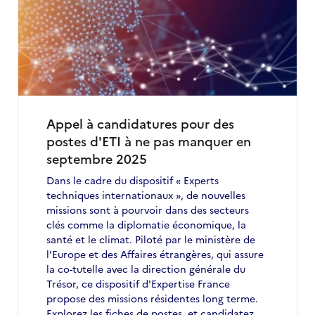
édition
des
Journées
de
l’expertise
technique
internationale
Appel à candidatures pour des
postes d'ETI à ne pas manquer en
septembre 2025
Dans le cadre du dispositif « Experts
techniques internationaux », de nouvelles
missions sont à pourvoir dans des secteurs
clés comme la diplomatie économique, la
santé et le climat. Piloté par le ministère de
l’Europe et des Affaires étrangères, qui assure
la co-tutelle avec la direction générale du
Trésor, ce dispositif d'Expertise France
propose des missions résidentes long terme.
Explorez les fiches de postes, et candidatez