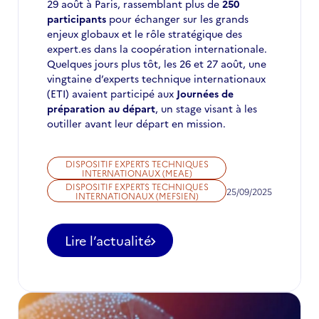
29 août à Paris, rassemblant plus de
250
participants
pour échanger sur les grands
enjeux globaux et le rôle stratégique des
expert.es dans la coopération internationale.
Quelques jours plus tôt, les 26 et 27 août, une
vingtaine d’experts technique internationaux
(ETI) avaient participé aux
Journées de
préparation au départ
, un stage visant à les
outiller avant leur départ en mission.
DISPOSITIF EXPERTS TECHNIQUES
INTERNATIONAUX (MEAE)
DISPOSITIF EXPERTS TECHNIQUES
25/09/2025
INTERNATIONAUX (MEFSIEN)
Lire l’actualité
-
Retour
sur
la
4e