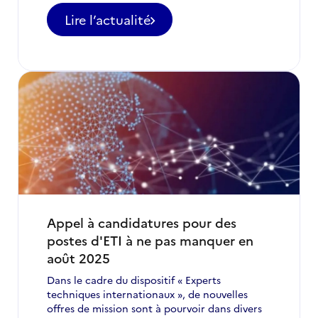
Lire l’actualité
-
Rapport
d’activité
2024
:
Mobilisation
de
l’expertise
technique
internationale
Appel à candidatures pour des
postes d'ETI à ne pas manquer en
août 2025
Dans le cadre du dispositif « Experts
techniques internationaux », de nouvelles
offres de mission sont à pourvoir dans divers