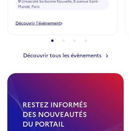
Université Sorbonne Nouvelle, 8 avenue Saint-
Mandé, Paris
Découvrir l'évènement
-
La
Fabrique
de
la
diplomatie
2026
Découvrir tous les évènements
RESTEZ INFORMÉS
DES NOUVEAUTÉS
DU PORTAIL