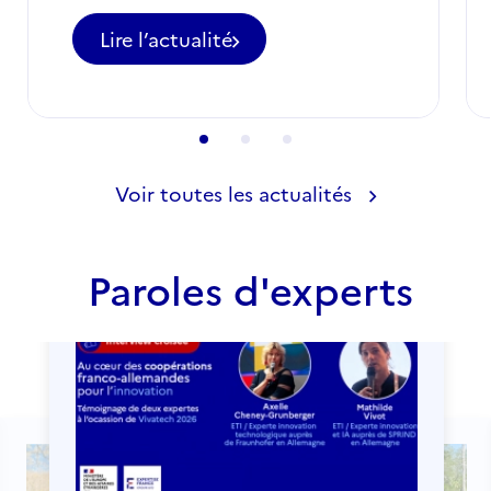
Lire l’actualité
-
Appel
à
candidatures
pour
des
postes
Voir toutes les actualités
d'ETI
à
ne
Paroles d'experts
pas
manquer
en
août
2026