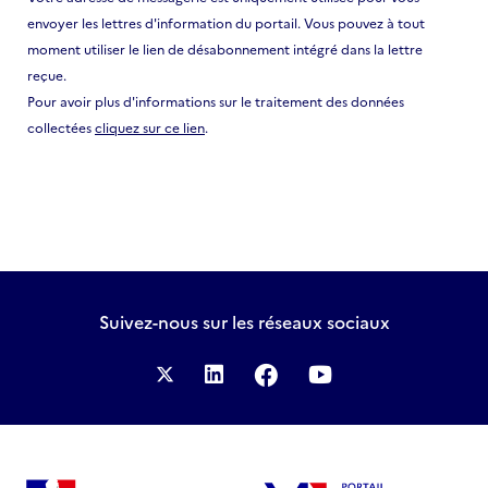
envoyer les lettres d'information du portail. Vous pouvez à tout
Energie
moment utiliser le lien de désabonnement intégré dans la lettre
Enseignement supérieur et Recherche
reçue.
Pour avoir plus d'informations sur le traitement des données
Formation professionnelle et insertion
collectées
cliquez sur ce lien
.
Francophonie
Gouvernance démocratique
Gouvernance économique et financière
ICC/Culture/Patrimoine
Innovation technologique
Suivez-nous
sur les réseaux sociaux
Intelligence artificielle
Justice
Paix/Stabilité/Sécurité
Protection sociale