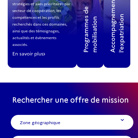
A
c
c
o
m
p
a
g
n
m
e
n
t
à
l
’
e
x
p
a
t
r
i
a
t
i
o
stratégies et axes prioritaires par 
P
r
o
g
r
a
m
m
e
s
d
e
m
o
b
i
l
i
s
a
t
i
o
secteur de coopération, les 
Lire
Lire
e
n
compétences et les profils 
la
la
n
suite
suite
recherchés dans ces domaines, 
ainsi que des témoignages, 
actualités et évènements 
associés.
En savoir plus
-
Secteurs
de
coopération