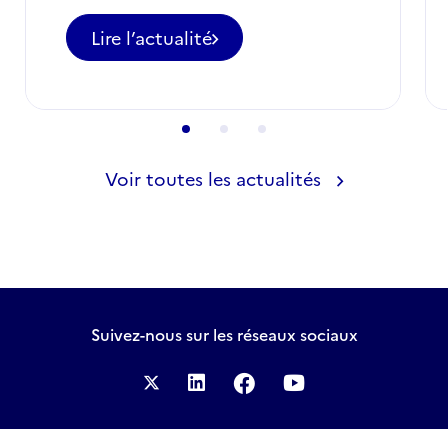
Lire l’actualité
-
Appel
à
candidatures
pour
des
postes
Voir toutes les actualités
d'ETI
à
ne
pas
manquer
en
août
Suivez-nous
sur les réseaux sociaux
2026