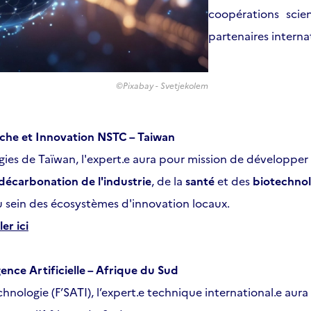
coopérations scie
partenaires intern
©Pixabay - Svetjekolem
rche et Innovation NSTC – Taiwan
gies de Taïwan, l'expert.e aura pour mission de développer 
décarbonation de l'industrie
, de la
santé
et des
biotechnol
 au sein des écosystèmes d'innovation locaux.
er ici
ence Artificielle – Afrique du Sud
echnologie (F’SATI), l’expert.e technique international.e aur