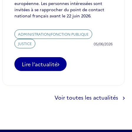
européenne. Les personnes intéressées sont
invitées à se rapprocher du point de contact
national français avant le 22 juin 2026.
ADMINISTRATION/FONCTION PUBLIQUE
JUSTICE
05/06/2026
Lire l’actualité
-
Experts
publics
recherchés
:
Voir toutes les actualités
la
Commission
européenne
étoffe
ses
viviers