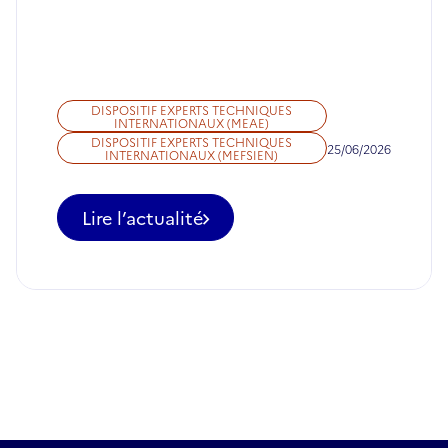
DISPOSITIF EXPERTS TECHNIQUES
INTERNATIONAUX (MEAE)
DISPOSITIF EXPERTS TECHNIQUES
25/06/2026
INTERNATIONAUX (MEFSIEN)
Lire l’actualité
-
Appel
à
candidatures
pour
des
postes
d'ETI
à
ne
pas