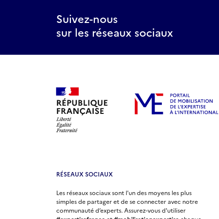
manquer
en
Suivez-nous
août
sur les réseaux sociaux
2026
RÉSEAUX SOCIAUX
Les réseaux sociaux sont l'un des moyens les plus
simples de partager et de se connecter avec notre
communauté d’experts. Assurez-vous d'utiliser
#expertisefrance
et
#mobilisationexpertise
chaque