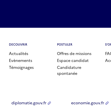
manquer
en
juillet
2026
DECOUVRIR
POSTULER
S'O
Actualités
Offres de missions
FA
Evènements
Espace candidat
Ac
Témoignages
Candidature
spontanée
diplomatie.gouv.fr
economie.gouv.fr