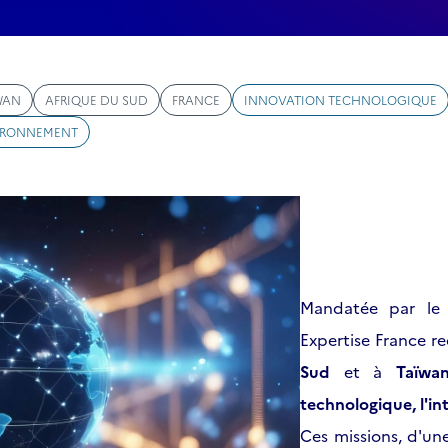
WAN
AFRIQUE DU SUD
FRANCE
INNOVATION TECHNOLOGIQUE
VIRONNEMENT
Mandatée par le m
Expertise France re
Sud
et à
Taïwa
technologique, l'int
Ces missions, d'une