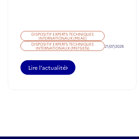
DISPOSITIF EXPERTS TECHNIQUES
INTERNATIONAUX (MEAE)
DISPOSITIF EXPERTS TECHNIQUES
21/07/2026
INTERNATIONAUX (MEFSIEN)
Lire l’actualité
-
Appel
à
candidatures
pour
des
postes
d'ETI
à
ne
pas