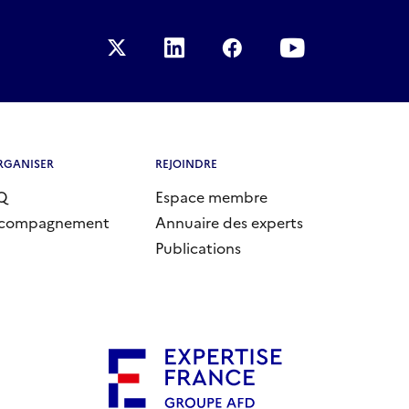
d'experts
TAIEX
RGANISER
REJOINDRE
Q
Espace membre
compagnement
Annuaire des experts
Publications