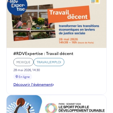
#RDVExpertise : Travail décent
MEXIQUE
TRAVAIL/EMPLOI
28 mai 2026, 14:30
En ligne
Découvrir l'évènement
-
#RDVExpertise
:
Travail
décent