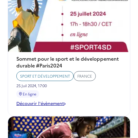
Sommet pour le sport et le développement
durable #Paris2024
SPORT ET DÉVELOPPEMENT
FRANCE
25 Juil 2024, 17:00
En ligne
Découvrir l'évènement
-
Sommet
pour
le
sport
et
le