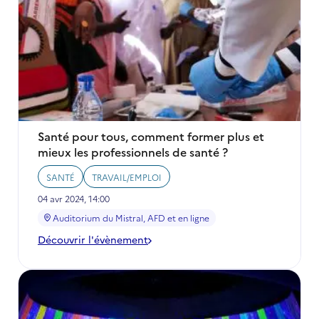
l’accès
universel
à
l’énergie
?
Santé pour tous, comment former plus et
mieux les professionnels de santé ?
SANTÉ
TRAVAIL/EMPLOI
04 avr 2024, 14:00
Auditorium du Mistral, AFD et en ligne
Découvrir l'évènement
-
Santé
pour
tous,
comment
former
plus