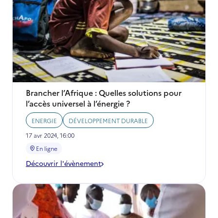
développement
durable
#Paris2024
Brancher l’Afrique : Quelles solutions pour
l’accès universel à l’énergie ?
ENERGIE
DÉVELOPPEMENT DURABLE
17 avr 2024, 16:00
En ligne
Découvrir l'évènement
-
Brancher
l’Afrique
:
Quelles
solutions
pour