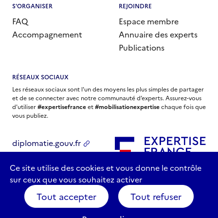
S'ORGANISER
REJOINDRE
FAQ
Espace membre
Accompagnement
Annuaire des experts
Publications
RÉSEAUX SOCIAUX
Les réseaux sociaux sont l'un des moyens les plus simples de partager
et de se connecter avec notre communauté d’experts. Assurez-vous
d'utiliser
#expertisefrance
et
#mobilisationexpertise
chaque fois que
vous publiez.
diplomatie.gouv.fr
economie.gouv.fr
Ce site utilise des cookies et vous donne le contrôle
sur ceux que vous souhaitez activer
Tout accepter
Tout refuser
Conditions générales d’usage
Protection des données personnelles
Contact