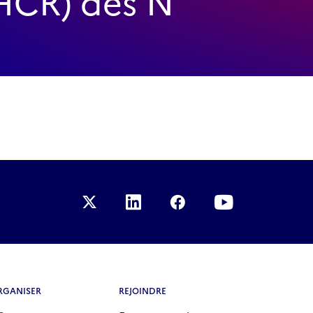
(HCR) des N
RGANISER
REJOINDRE