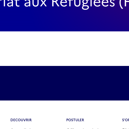
at aux Réfugiées 
DECOUVRIR
POSTULER
S'O