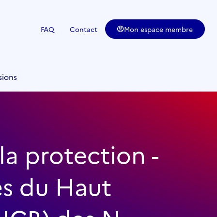
FAQ
Contact
Mon espace membre
sions
la protection -
rès du Haut