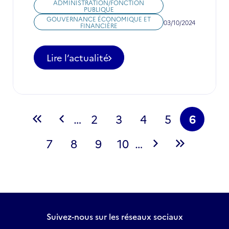
ADMINISTRATION/FONCTION
PUBLIQUE
GOUVERNANCE ÉCONOMIQUE ET
03/10/2024
FINANCIÈRE
Lire l’actualité
-
Postes
d'expertise
à
pourvoir
Pagination
dans
…
2
3
4
5
6
Première
Page
Page
Page
Page
Page
Page
les
Outre-
page
7
précédente
8
9
10
…
couran
mer
Page
Page
Page
Page
Page
Dernière
#3
suivante
page
Suivez-nous
sur les réseaux sociaux