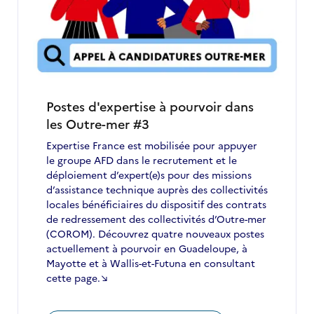
des
Journées
de
l’expertise
technique
internationale
Postes d'expertise à pourvoir dans
les Outre-mer #3
Expertise France est mobilisée pour appuyer
le groupe AFD dans le recrutement et le
déploiement d’expert(e)s pour des missions
d’assistance technique auprès des collectivités
locales bénéficiaires du dispositif des contrats
de redressement des collectivités d’Outre-mer
(COROM). Découvrez quatre nouveaux postes
actuellement à pourvoir en Guadeloupe, à
Mayotte et à Wallis-et-Futuna en consultant
cette page.↘