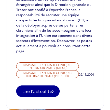
étrangères ainsi que la Direction générale du
Trésor ont confié à Expertise France la
responsabilité de recruter une équipe
d'experts techniques internationaux (ETI) et
de la déployer auprès de ses partenaires
ukrainiens afin de les accompagner dans leur
intégration à l'Union européenne dans divers
secteurs d'intervention. Découvrez les postes
actuellement à pourvoir en consultant cette
page.
DISPOSITIF EXPERTS TECHNIQUES
INTERNATIONAUX (MEAE)
DISPOSITIF EXPERTS TECHNIQUES
26/11/2024
INTERNATIONAUX (MEFSIEN)
Lire l’actualité
-
Appel
à
candidatures