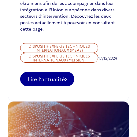
ukrainiens afin de les accompagner dans leur
intégration à l'Union européenne dans divers
secteurs d'intervention. Découvrez les deux
postes actuellement à pourvoir en consultant
cette page.
DISPOSITIF EXPERTS TECHNIQUES
INTERNATIONAUX (MEAE)
DISPOSITIF EXPERTS TECHNIQUES
17/12/2024
INTERNATIONAUX (MEFSIEN)
Lire l’actualité
-
Appel
à
candidatures
:
postes
d’expertise
à
pourvoir