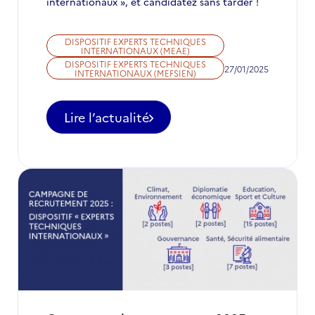
internationaux », et candidatez sans tarder !
DISPOSITIF EXPERTS TECHNIQUES
INTERNATIONAUX (MEAE)
DISPOSITIF EXPERTS TECHNIQUES
27/01/2025
INTERNATIONAUX (MEFSIEN)
Lire l’actualité
-
Appel
à
candidatures
pour
des
postes
d'ETI
à
ne
pas
manquer
en