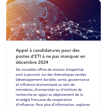
:
postes
d’expertise
à
pourvoir
en
Ukraine
#5
Appel à candidatures pour des
postes d'ETI à ne pas manquer en
décembre 2024
De nouvelles offres de mission d'expertise
sont à pourvoir sur des thématiques variées
(développement durable, santé, gouvernance
et influence économique) au sein de
ministères, d’universités ou d’instituts de
recherche en appui au déploiement de la
stratégie française de coopération
d’influence. Pour plus d'information, explorez