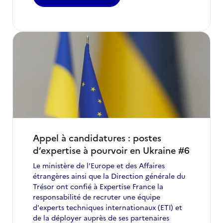
-
Campagne
de
recrutement
2025
:
dispositif
«
Experts
techniques
internationaux
»
Appel à candidatures : postes
d’expertise à pourvoir en Ukraine #6
Le ministère de l’Europe et des Affaires
étrangères ainsi que la Direction générale du
Trésor ont confié à Expertise France la
responsabilité de recruter une équipe
d'experts techniques internationaux (ETI) et
de la déployer auprès de ses partenaires