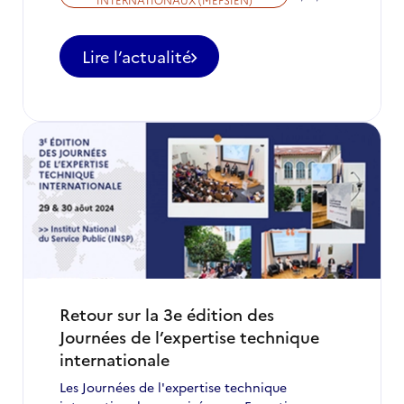
Lire l’actualité
-
Appel
à
candidatures
pour
des
postes
d'ETI
à
ne
pas
manquer
en
novembre
Retour sur la 3e édition des
2024
Journées de l’expertise technique
internationale
Les Journées de l'expertise technique