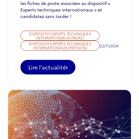
les fiches de poste associées au dispositif «
Experts techniques internationaux » et
candidatez sans tarder !
DISPOSITIF EXPERTS TECHNIQUES
INTERNATIONAUX (MEAE)
DISPOSITIF EXPERTS TECHNIQUES
22/11/2024
INTERNATIONAUX (MEFSIEN)
Lire l’actualité
-
Appel
à
candidatures
pour
des
postes
d'ETI
à
ne
pas