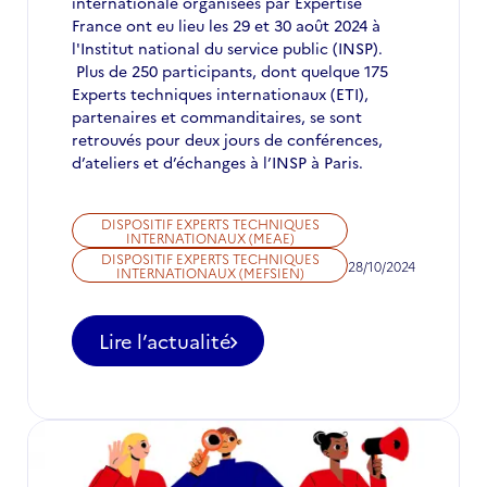
internationale organisées par Expertise
France ont eu lieu les 29 et 30 août 2024 à
l'Institut national du service public (INSP).
Plus de 250 participants, dont quelque 175
Experts techniques internationaux (ETI),
partenaires et commanditaires, se sont
retrouvés pour deux jours de conférences,
d’ateliers et d’échanges à l’INSP à Paris.
DISPOSITIF EXPERTS TECHNIQUES
INTERNATIONAUX (MEAE)
DISPOSITIF EXPERTS TECHNIQUES
28/10/2024
INTERNATIONAUX (MEFSIEN)
Lire l’actualité
-
Retour
sur
la
3e
édition