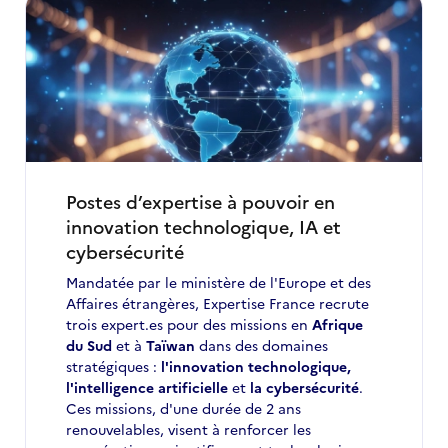
techniques
internationaux
:
3ᵉ
phase
de
la
Campagne
2025
Postes d’expertise à pouvoir en
innovation technologique, IA et
cybersécurité
Mandatée par le ministère de l'Europe et des
Affaires étrangères, Expertise France recrute
trois expert.es pour des missions en
Afrique
du Sud
et à
Taïwan
dans des domaines
stratégiques :
l'innovation technologique,
l'intelligence artificielle
et
la cybersécurité
.
Ces missions, d'une durée de 2 ans
renouvelables, visent à renforcer les