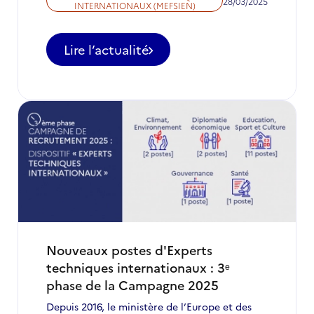
28/03/2025
INTERNATIONAUX (MEFSIEN)
Lire l’actualité
-
Appel
à
candidatures
pour
des
postes
d'ETI
à
ne
pas
manquer
en
avril
Nouveaux postes d'Experts
2025
techniques internationaux : 3ᵉ
phase de la Campagne 2025
Depuis 2016, le ministère de l’Europe et des