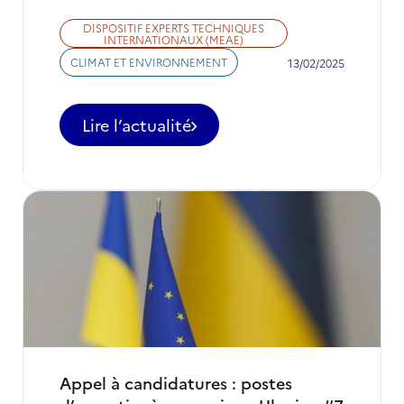
DISPOSITIF EXPERTS TECHNIQUES
INTERNATIONAUX (MEAE)
CLIMAT ET ENVIRONNEMENT
13/02/2025
Lire l’actualité
-
Nouveaux
postes
d'Experts
techniques
internationaux
:
2ème
phase
de
la
Campagne
2025
Appel à candidatures : postes