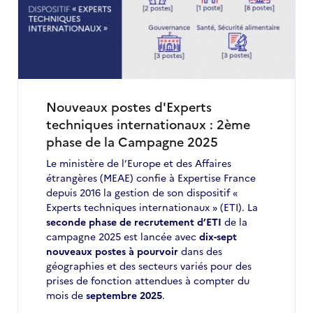
postes
d'ETI
à
ne
pas
manquer
en
mars
Nouveaux postes d'Experts
2025
techniques internationaux : 2ème
phase de la Campagne 2025
Le ministère de l’Europe et des Affaires
étrangères (MEAE) confie à Expertise France
depuis 2016 la gestion de son dispositif «
Experts techniques internationaux » (ETI). La
seconde phase de recrutement d’ETI
de la
campagne 2025 est lancée avec
dix-sept
nouveaux postes à pourvoir
dans des
géographies et des secteurs variés pour des
prises de fonction attendues à compter du
mois de
septembre 2025
.