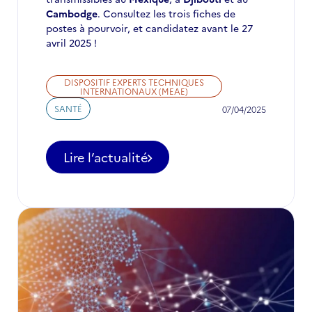
Cambodge
. Consultez les trois fiches de
postes à pourvoir, et candidatez avant le 27
avril 2025 !
DISPOSITIF EXPERTS TECHNIQUES
INTERNATIONAUX (MEAE)
SANTÉ
07/04/2025
Lire l’actualité
-
Trois
missions
d’expertise
à
pourvoir
pour
renforcer
la
santé
mondiale