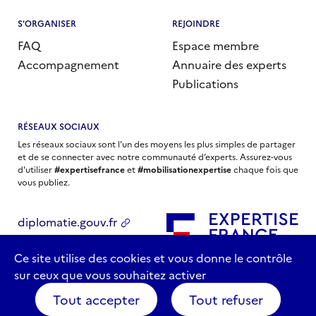
S'ORGANISER
REJOINDRE
FAQ
Espace membre
Accompagnement
Annuaire des experts
Publications
RÉSEAUX SOCIAUX
Les réseaux sociaux sont l'un des moyens les plus simples de partager
et de se connecter avec notre communauté d’experts. Assurez-vous
d'utiliser
#expertisefrance
et
#mobilisationexpertise
chaque fois que
vous publiez.
diplomatie.gouv.fr
economie.gouv.fr
Ce site utilise des cookies et vous donne le contrôle
sur ceux que vous souhaitez activer
Tout accepter
Tout refuser
Conditions générales d’usage
Protection des données personnelles
Contact