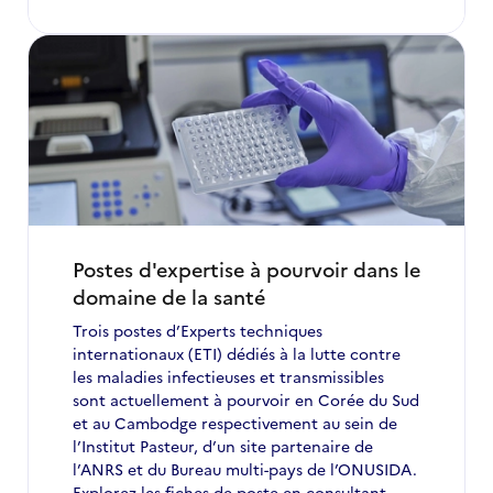
à
candidatures
:
postes
d’expertise
à
pourvoir
en
Ukraine
#7
Postes d'expertise à pourvoir dans le
domaine de la santé
Trois postes d’Experts techniques
internationaux (ETI) dédiés à la lutte contre
les maladies infectieuses et transmissibles
sont actuellement à pourvoir en Corée du Sud
et au Cambodge respectivement au sein de
l’Institut Pasteur, d’un site partenaire de
l’ANRS et du Bureau multi-pays de l’ONUSIDA.
Explorez les fiches de poste en consultant