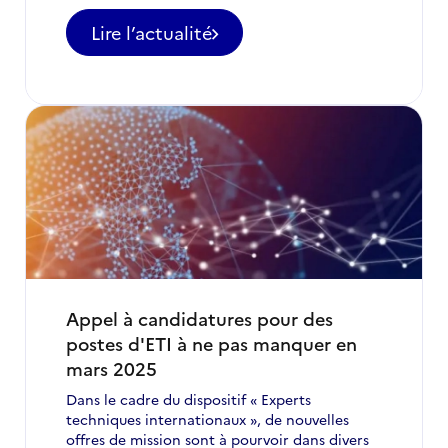
Lire l’actualité
-
Publication
de
la
nouvelle
stratégie
de
la
France
pour
une
diplomatie
féministe
Appel à candidatures pour des
postes d'ETI à ne pas manquer en
mars 2025
Dans le cadre du dispositif « Experts
techniques internationaux », de nouvelles
offres de mission sont à pourvoir dans divers