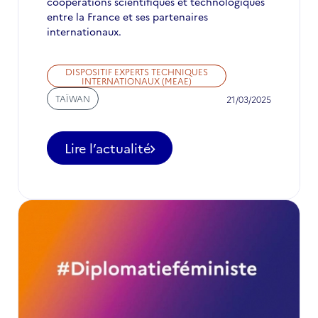
coopérations scientifiques et technologiques
entre la France et ses partenaires
internationaux.
DISPOSITIF EXPERTS TECHNIQUES
INTERNATIONAUX (MEAE)
TAÏWAN
21/03/2025
Lire l’actualité
-
Postes
d’expertise
à
pouvoir
en
innovation
technologique,
IA
et
cybersécurité