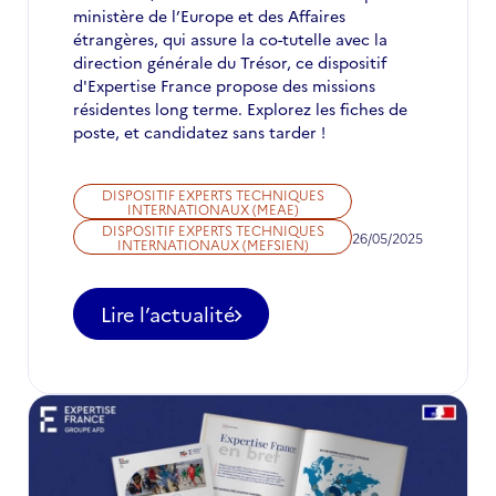
ministère de l’Europe et des Affaires
étrangères, qui assure la co-tutelle avec la
direction générale du Trésor, ce dispositif
d'Expertise France propose des missions
résidentes long terme. Explorez les fiches de
poste, et candidatez sans tarder !
DISPOSITIF EXPERTS TECHNIQUES
INTERNATIONAUX (MEAE)
DISPOSITIF EXPERTS TECHNIQUES
26/05/2025
INTERNATIONAUX (MEFSIEN)
Lire l’actualité
-
Appel
à
candidatures
pour
des
postes
d'ETI