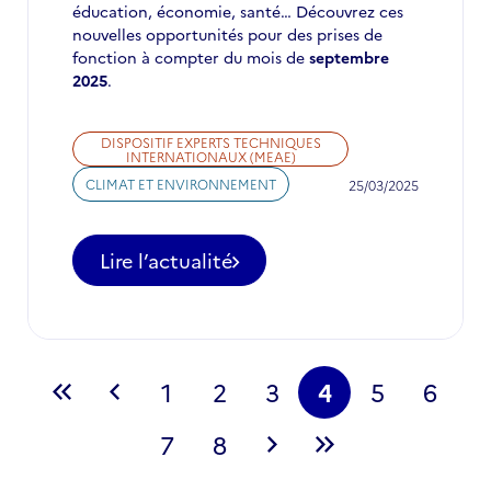
éducation, économie, santé… Découvrez ces
nouvelles opportunités pour des prises de
fonction à compter du mois de
septembre
2025
.
DISPOSITIF EXPERTS TECHNIQUES
INTERNATIONAUX (MEAE)
CLIMAT ET ENVIRONNEMENT
25/03/2025
Lire l’actualité
-
Nouveaux
postes
d'Experts
techniques
Pagination
internationaux
1
2
3
4
5
6
Première
Page
Page
Page
Page
Page
Page
Page
:
3ᵉ
page
précédente
7
8
courante
phase
Page
Page
Page
Dernière
de