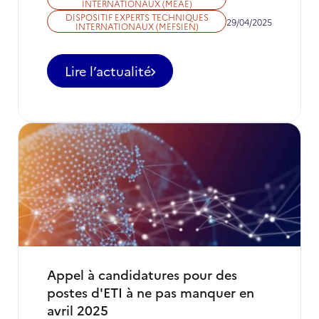
INTERNATIONAUX (MEAE)
DISPOSITIF EXPERTS TECHNIQUES
29/04/2025
INTERNATIONAUX (MEFSIEN)
Lire l’actualité
-
Appel
à
candidatures
pour
des
postes
d'ETI
à
ne
pas
manquer
en
mai
Appel à candidatures pour des
2025
postes d'ETI à ne pas manquer en
avril 2025