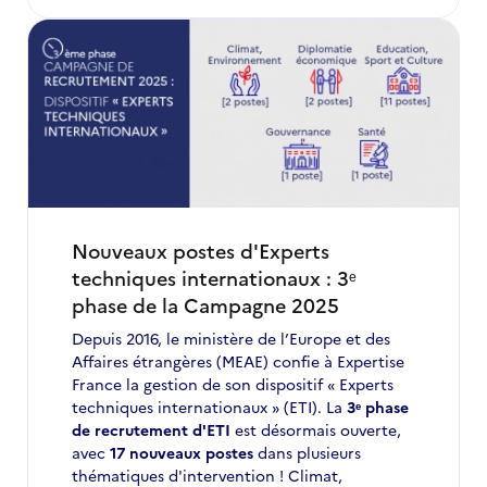
candidatures
pour
des
postes
d'ETI
à
ne
pas
manquer
en
avril
Nouveaux postes d'Experts
2025
techniques internationaux : 3ᵉ
phase de la Campagne 2025
Depuis 2016, le ministère de l’Europe et des
Affaires étrangères (MEAE) confie à Expertise
France la gestion de son dispositif « Experts
techniques internationaux » (ETI). La
3ᵉ phase
de recrutement d'ETI
est désormais ouverte,
avec
17 nouveaux postes
dans plusieurs
thématiques d'intervention ! Climat,