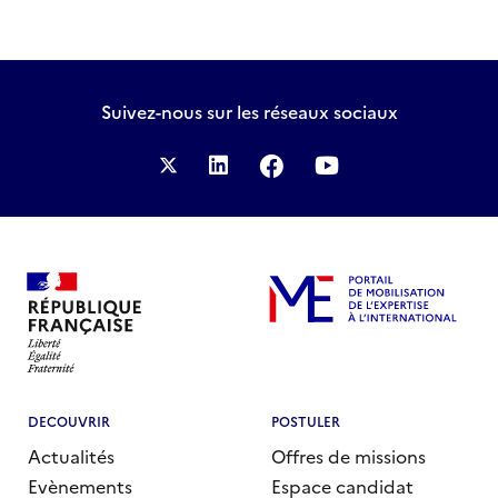
suivante
page
la
Campagne
2025
Suivez-nous
sur les réseaux sociaux
DECOUVRIR
POSTULER
Actualités
Offres de missions
Evènements
Espace candidat