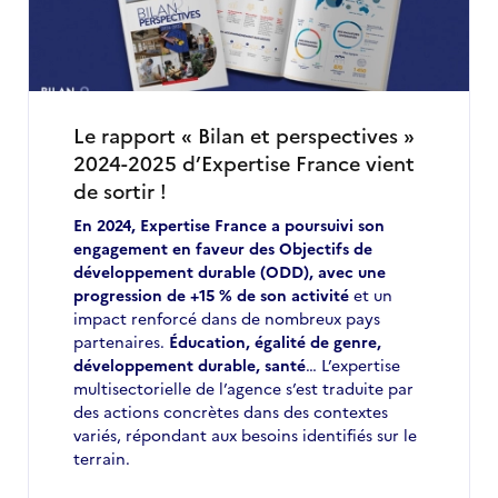
à
ne
pas
manquer
en
juin
Le rapport « Bilan et perspectives »
2025
2024-2025 d’Expertise France vient
de sortir !
En 2024, Expertise France a poursuivi son
engagement en faveur des Objectifs de
développement durable (ODD), avec une
progression de +15 % de son activité
et un
impact renforcé dans de nombreux pays
partenaires.
Éducation, égalité de genre,
développement durable, santé
… L’expertise
multisectorielle de l’agence s’est traduite par
des actions concrètes dans des contextes
variés, répondant aux besoins identifiés sur le
terrain.