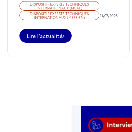
DISPOSITIF EXPERTS TECHNIQUES
INTERNATIONAUX (MEAE)
DISPOSITIF EXPERTS TECHNIQUES
21/07/2026
INTERNATIONAUX (MEFSIEN)
Lire l’actualité
-
Appel
à
candidatures
pour
des
postes
d'ETI
à
ne
pas
manquer
en
août
2026