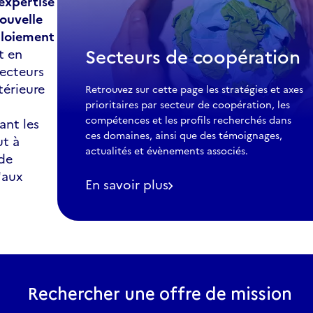
’expertise
ouvelle
ploiement
Secteurs de coopération
t en
secteurs
térieure
Retrouvez sur cette page les stratégies et axes 
.
prioritaires par secteur de coopération, les 
compétences et les profils recherchés dans 
ant les
ces domaines, ainsi que des témoignages, 
ut à
actualités et évènements associés.
 de
'aux
En savoir plus
-
Secteurs
de
coopération