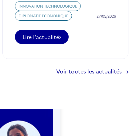
INNOVATION TECHNOLOGIQUE
DIPLOMATIE ÉCONOMIQUE
27/05/2026
Lire l’actualité
-
Au
Japon
et
en
Voir toutes les actualités
Corée
du
Sud,
l'expertise
française
au
service
de
la
coopération
en