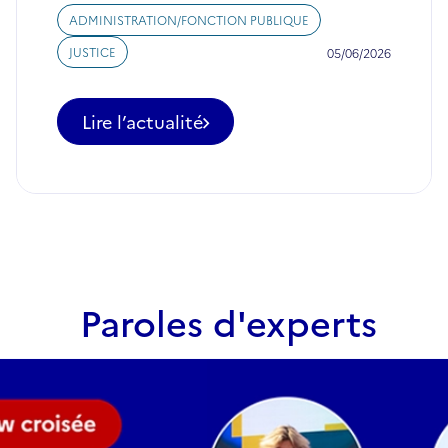
ADMINISTRATION/FONCTION PUBLIQUE
JUSTICE
05/06/2026
Lire l’actualité
-
Experts
publics
recherchés
:
la
Commission
européenne
étoffe
Paroles d'experts
ses
viviers
d'experts
TAIEX