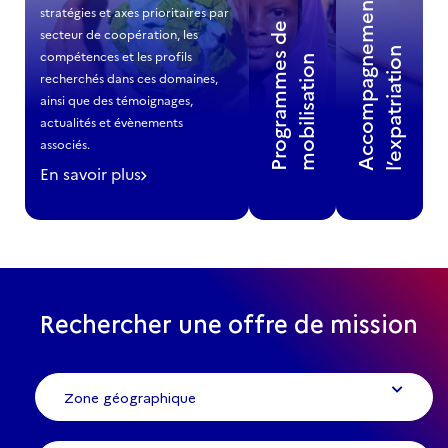
A
c
c
o
m
p
a
g
n
m
e
n
t
à
l
’
e
x
p
a
t
r
i
a
t
i
o
stratégies et axes prioritaires par 
P
r
o
g
r
a
m
m
e
s
d
e
m
o
b
i
l
i
s
a
t
i
o
secteur de coopération, les 
Lire
Lire
e
n
compétences et les profils 
la
la
n
suite
suite
recherchés dans ces domaines, 
ainsi que des témoignages, 
actualités et évènements 
associés.
En savoir plus
-
Secteurs
de
coopération