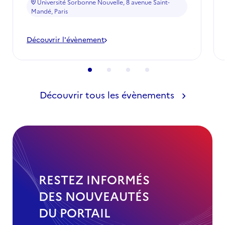
Université Sorbonne Nouvelle, 8 avenue Saint-
Mandé, Paris
Découvrir l'évènement
-
La
Fabrique
de
la
diplomatie
2026
Découvrir tous les évènements
RESTEZ INFORMÉS
DES NOUVEAUTÉS
DU PORTAIL