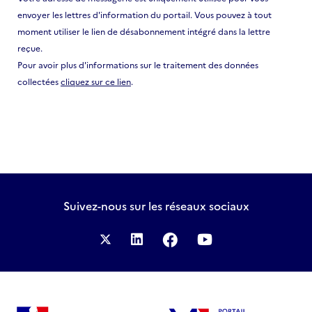
envoyer les lettres d'information du portail. Vous pouvez à tout
Energie
moment utiliser le lien de désabonnement intégré dans la lettre
Enseignement supérieur et Recherche
reçue.
Pour avoir plus d'informations sur le traitement des données
Formation professionnelle et insertion
collectées
cliquez sur ce lien
.
Francophonie
Gouvernance démocratique
Gouvernance économique et financière
ICC/Culture/Patrimoine
Innovation technologique
Suivez-nous
sur les réseaux sociaux
Intelligence artificielle
Justice
Paix/Stabilité/Sécurité
Protection sociale