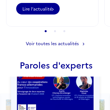
Lire l’actualité
-
Appel
à
candidatures
pour
des
postes
Voir toutes les actualités
d'ETI
à
ne
Paroles d'experts
pas
manquer
en
août
2026